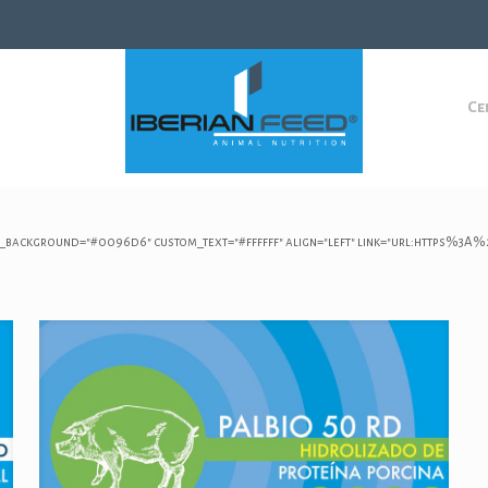
Ce
m_background="#0096d6" custom_text="#ffffff" align="left" link="url:https%3A