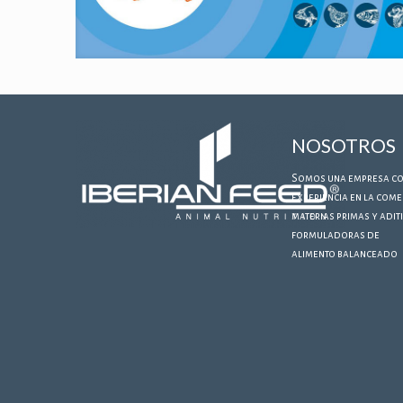
NOSOTROS
Somos una empresa co
experiencia en la come
materias primas y adit
formuladoras de
alimento balanceado