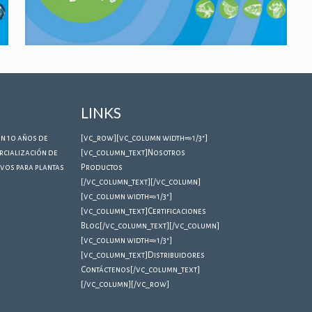
LINKS
n 10 años de
[vc_row][vc_column width=»1/3″]
rcialización de
[vc_column_text]
Nosotros
ivos para plantas
Productos
[/vc_column_text][/vc_column]
[vc_column width=»1/3″]
[vc_column_text]
Certificaciones
Blog
[/vc_column_text][/vc_column]
[vc_column width=»1/3″]
[vc_column_text]
Distribuidores
Contáctenos
[/vc_column_text]
[/vc_column][/vc_row]