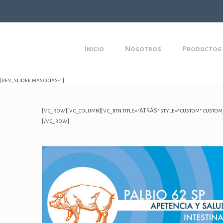
Inicio
Nosotros
Productos
[rev_slider mascotas-1]
[vc_row][vc_column][vc_btn title="ATRÁS" style="custom" custo
[/vc_row]