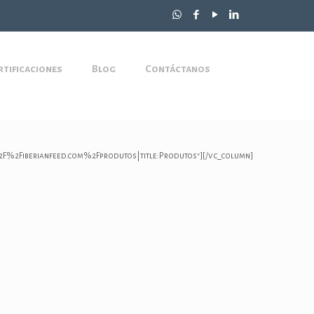
rtificaciones
Blog
Contáctanos
%2F%2Fiberianfeed.com%2Fprodutos|title:Produtos"][/vc_column]